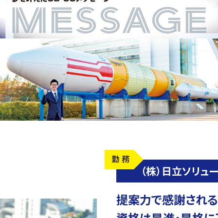
（株）日立ソリュ
提案力で感謝される
資格は昇進・昇格に